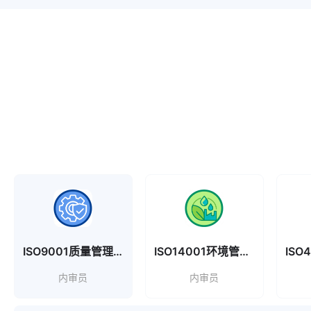
郑再武
广东
ISO900
陈璐
浙江
ISO900
陆朋杰
江苏
GMP药品
ISO134
陆朋杰
江苏
员
万楚燕
广西
ISO140
ISO9001质量管理内审员
ISO14001环境管理内审员
内审员
内审员
ISO151
余宁宁
陕西
理