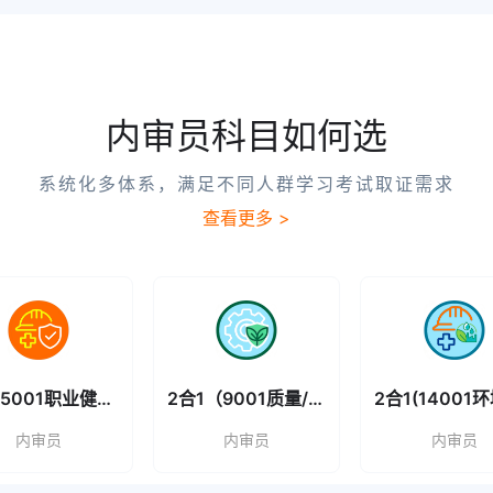
2026-08-
1质量管理内审员
07
内审员科目如何选
2026-08-
1质量管理内审员
07
系统化多体系，满足不同人群学习考试取证需求
2026-08-
查看更多 >
管理规范内审员
07
85医疗器械行业内审
2026-08-
07
2026-08-
01环境管理内审员
07
ISO45001职业健康安全管理
2合1（9001质量/14001环境）
内审员
内审员
内审员
89医学实验室认可管
2026-08-
07