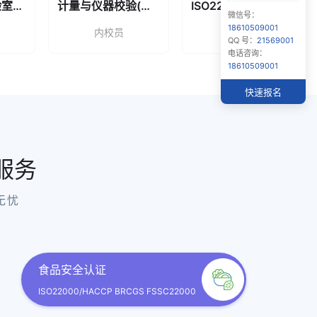
ISO17025 实验室管理内审员
计量与仪器校验(内校员)量测校验员
ISO22716化妆品行业管理内审员
微信号：
18610509001
内校员
内审员
QQ 号：
21569001
电话咨询：
18610509001
快速报名
服务
无忧
食品安全认证
ISO22000/HACCP BRCGS FSSC22000