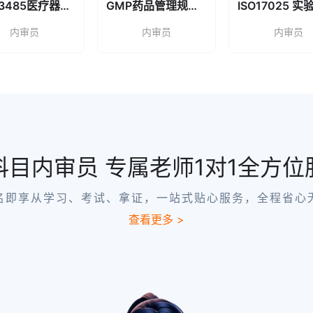
ISO13485医疗器械行业内审员
GMP药品管理规范内审员
2026-08-
1质量管理内审员
06
内审员
内审员
内审员
2026-08-
22000、HACCP)
06
2026-08-
01职业健康安全管理
06
科目内审员 专属老师1对1全方位
2026-08-
01环境管理内审员
06
名即享从学习、考试、拿证，一站式贴心服务，全程省心
查看更多 >
2026-08-
1质量管理内审员
06
1质量/14001环
2026-08-
职业)
06