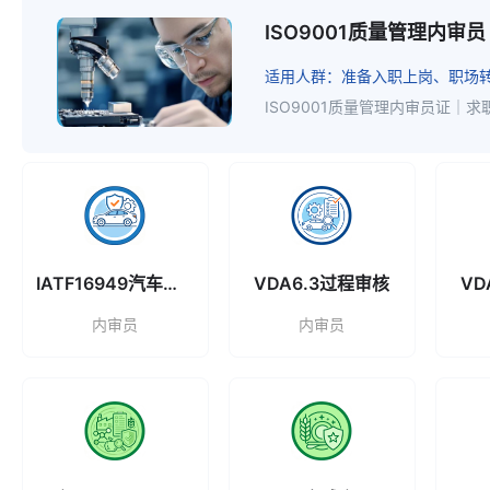
ISO9001质量管理内审员
张霞
湖南
ISO500
适用人群：准备入职上岗、职场
韦涛
天津
SQE供应
殷桂英
甘肃
清洁生产管
IATF16949汽车行业质量管理
VDA6.3过程审核
VD
马建军
北京
清洁生产管
内审员
内审员
刘蕾
陕西
IATF16
习微楠
重庆
IATF16