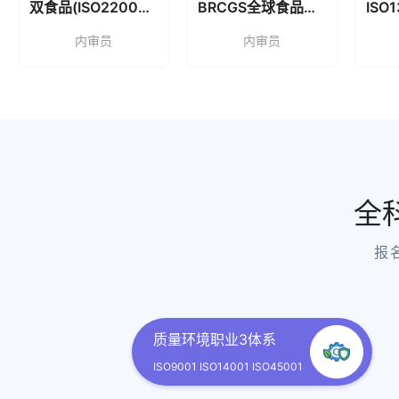
双食品(ISO22000、HACCP)
BRCGS全球食品标准内审员
习微楠
重庆
ISO900
内审员
内审员
午坤
天津
双食品(ISO
曹妍
上海
ISO450
全
曹妍
上海
ISO140
报
曹妍
上海
ISO900
质量环境职业3体系
3合1（900
黎曲艺
湖南
境/45001
ISO9001 ISO14001 ISO45001