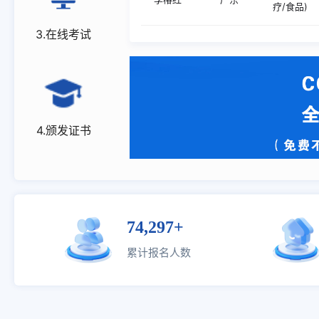
疗/食品)
3.在线考试
罗建军
山西
ISO/IEC
常建业
海南
ISO/IEC
4.颁发证书
冯玲
安徽
ISO2770
汤明
河南
清洁生产管
74,297+
累计报名人数
林巧燕
广东
IATF16
林巧燕
广东
ISO900