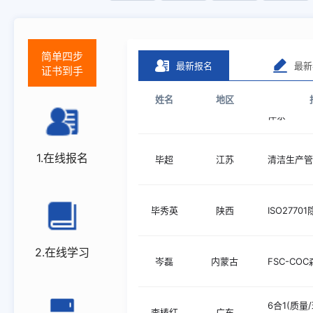
简单四步
最新报名
最新
证书到手
ISO221
姓名
地区
柳桂英
陕西
体系
毕超
江苏
清洁生产管
1.在线报名
毕秀英
陕西
ISO2770
2.在线学习
岑磊
内蒙古
FSC-C
6合1(质量
李椿红
广东