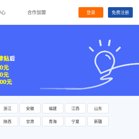
中心
合作加盟
登录
免费
注册
浙江
安徽
福建
江西
山东
陕西
甘肃
青海
宁夏
新疆