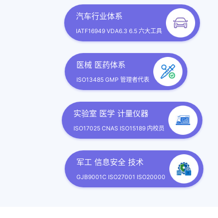
3合1（900
张宇飞
广东
汽车行业体系
境/45001
IATF16949 VDA6.3 6.5 六大工具
张明娜
广东
汽车行业核
医械 医药体系
2合1（VDA
ISO13485 GMP 管理者代表
张明娜
广东
品）
实验室 医学 计量仪器
张明娜
广东
IATF16
ISO17025 CNAS ISO15189 内校员
ISO227
刘立春
广东
审员
军工 信息安全 技术
GJB9001C ISO27001 ISO20000