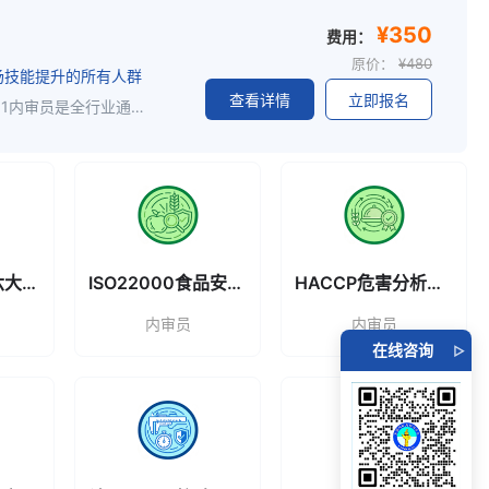
¥350
费用：
原价：
¥480
场技能提升的所有人群
查看详情
立即报名
ISO9001质量管理内审员证｜求职转行、升职加薪通用加分证书职场低成本提升竞争力首选证书！ISO9001内审员是全行业通用刚需岗位，岗位稳定、适配范围广。不管是在职员工想升职稳岗、应届生求职，还是零基础跨行转行，持证均可快速补齐专业短板、丰富简历，大幅提升面试通过率与岗位晋升优势，是体系、质检、生产、行政、安环等岗位的核心加分项。证书企业广泛认可，适配个人求职应聘、岗位转正、技能提升、职场进阶。一、适合报考人群制造工厂在岗员工、体系专员、客户验厂对接专员生产、行政、安全、环保、质检各部门从业人员应届在校学生、打算转行换工作的职场人士零基础，想学习质量管理体系、提升专业技能的人员二、课程大纲ISO9001标准整体框架梳理体系专业术语解析ISO9001全部条款要求逐条精讲内审员必备审核方法、沟通技巧真实企业内审案例研讨、模拟练习现场内审全流程实战教学三、培训取证流程注册报名→联系老师开通权益→线上学习→线上考试→快递内审员证四、内审员证书内审资格证书由 CCAA 课程合规备案授权机构颁发，证书机构网上查询，真实有效，企业认可，全国通用
汽车行业核心六大工具
ISO22000食品安全管理内审员
HACCP危害分析与关键控制点
内审员
内审员
在线咨询
▷