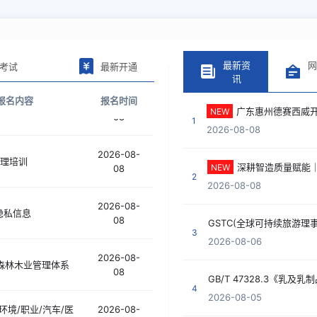
最新资
考试
最新开通
讯
63铁路行业质量管理
2026-08-
报名内容
报名时间
08
广东惠州德赛西威开展IATF16949及VDA6.3、VDA
NEW
1
2026-08-08
2026-08-
理培训
08
深耕智造质量赋能｜我中心再度携手深圳富泰华完成IATF169
NEW
2
2026-08-08
2026-08-
1隐私信息
08
3
2026-08-06
2026-08-
OC森林木业管理体系
08
4
2026-08-05
/环境/职业/汽车/医
2026-08-