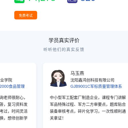
13:31:25
辽宁
2人进入考试
13:31:12
宁夏
4人进入学习
免费考试
13:39:25
湖南
2人进入学习
13:39:04
天津
5人进入学习
13:37:28
福建
1人进入考试
学员真实评价
13:37:00
湖北
5人进入考试
听听他们的真实反馈
13:35:52
广西
5人进入学习
13:35:08
河南
3人进入学习
13:34:56
广东
4人进入考试
马玉燕
13:34:42
重庆
5人进入学习
学院
沈阳鑫鸿创科技有限公司
2000食品管理
GJB9001C军标质量管理体系
13:34:13
浙江
5人进入考试
13:33:31
山东
2人进入考试
老师很耐心，
中小型军工配套厂制造企业，课程专门讲解
13:33:28
北京
3人进入学习
，复习资料发
军品特殊过程、军方二方审要点，题库贴合
过，时间灵活
装备审核考点，碎片化学习，一次性顺利通
13:33:02
河北
1人进入考试
，想修创新学
关拿证！
13:33:01
内蒙古
5人进入考试