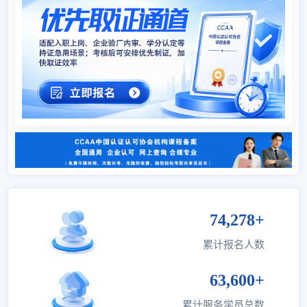
张平
浙江
6S现场管理培训
08-05
安建国
河北
VDA6.5产品审核
08-05
郝勇
江苏
汽车行业核心六大工具
08-05
袁园
上海
ISO13485医疗器械行业内审员
08-05
吴义海
上海
双食品(ISO22000、HACCP)
08-05
张淑芬
江苏
ISO9001质量管理内审员
08-05
郝志春
广东
IATF16949汽车行业质量管理
08-05
3合1（9001质量/14001环
郝志春
广东
08-05
74,278+
境/45001职业)
累计报名人数
张培基
浙江
ISO9001质量管理内审员
08-05
63,600+
张培基
浙江
ISO9001质量管理内审员
08-05
累计服务学员总数