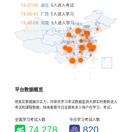
13:37:00
湖北
5人进入考试
13:35:52
广西
5人进入学习
13:35:08
河南
3人进入学习
13:34:56
广东
4人进入考试
13:34:42
重庆
5人进入学习
13:34:13
浙江
5人进入考试
13:33:31
山东
2人进入考试
13:33:28
北京
3人进入学习
13:33:02
河北
1人进入考试
13:33:01
内蒙古
5人进入考试
13:32:44
上海
3人进入学习
平台数据概览
13:32:26
安徽
1人进入考试
用真实数据展示实力，内审员学习考试数据监测大屏实时更新进入
13:32:13
四川
4人进入学习
考试和课程数据，快来看看今日全国有多少用户在学习、考试。
13:32:07
陕西
1人进入考试
全国学习考试人数
今日学习考试人数
13:31:55
江苏
5人进入学习
74,278
820