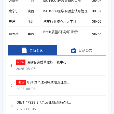
余宁宁
陕西
ISO15189医学实验室认可管理
08-07
史洋
浙江
汽车行业核心六大工具
08-06
6合1(质量/环境/职业/汽
喻素芬
宁夏
08-06
车/VDA6.3/6.5)
6合1(质量/环境/职业/汽
彭芳
陕西
08-06
车/VDA6.3/6.5)
最新资讯
网站公告
乐艳
四川
ISO27701隐私信息
08-06
深耕智造质量赋能｜我中心再度携手深圳富泰华完成IATF16949汽车行业高端内训定制
NEW
1
2026-08-07
刘蕾
陕西
IATF16949汽车行业质量管理
08-06
习微楠
重庆
IATF16949汽车行业质量管理
08-06
GSTC(全球可持续旅游理事会)可持续旅游认证
NEW
2
2026-08-06
习微楠
重庆
ISO9001质量管理内审员
08-06
午坤
天津
双食品(ISO22000、HACCP)
GB/T 47328.3《乳及乳制品感官分析 第3 部分：产品感官特性符合性评价评分法》 标准解读
08-06
3
2026-08-05
曹妍
上海
ISO45001职业健康安全管理
08-06