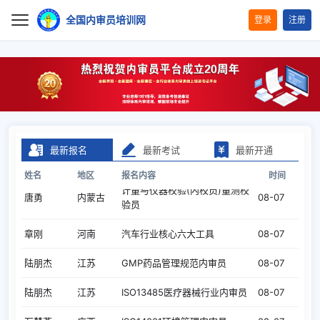
全国内审员培训网
登录
注册
首页
报考指南
萧敏
安徽
ISO17025 实验室管理内审员
08-07
培训项目
最新报名
最新考试
最新开通
严敏
江苏
TL9000电信行业质量管理体系
08-07
证书查询
姓名
地区
报名内容
时间
计量与仪器校验(内校员)量测校
唐勇
内蒙古
08-07
验员
下载中心
章刚
河南
汽车行业核心六大工具
08-07
合作加盟
陆朋杰
江苏
GMP药品管理规范内审员
08-07
关于我们
陆朋杰
江苏
ISO13485医疗器械行业内审员
08-07
万楚燕
广西
ISO14001环境管理内审员
08-07