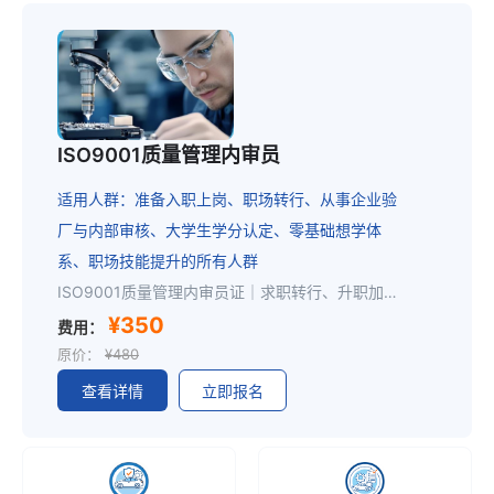
ISO9001质量管理内审员
适用人群：准备入职上岗、职场转行、从事企业验
厂与内部审核、大学生学分认定、零基础想学体
系、职场技能提升的所有人群
ISO9001质量管理内审员证｜求职转行、升职加薪通用加分证书职场低成本提升竞争力首选证书！ISO9001内审员是全行业通用刚需岗位，岗位稳定、适配范围广。不管是在职员工想升职稳岗、应届生求职，还是零基础跨行转行，持证均可快速补齐专业短板、丰富简历，大幅提升面试通过率与岗位晋升优势，是体系、质检、生产、行政、安环等岗位的核心加分项。证书企业广泛认可，适配个人求职应聘、岗位转正、技能提升、职场进阶。一、适合报考人群制造工厂在岗员工、体系专员、客户验厂对接专员生产、行政、安全、环保、质检各部门从业人员应届在校学生、打算转行换工作的职场人士零基础，想学习质量管理体系、提升专业技能的人员二、课程大纲ISO9001标准整体框架梳理体系专业术语解析ISO9001全部条款要求逐条精讲内审员必备审核方法、沟通技巧真实企业内审案例研讨、模拟练习现场内审全流程实战教学三、培训取证流程注册报名→联系老师开通权益→线上学习→线上考试→快递内审员证四、内审员证书内审资格证书由 CCAA 课程合规备案授权机构颁发，证书机构网上查询，真实有效，企业认可，全国通用
¥350
费用：
原价：
¥480
查看详情
立即报名