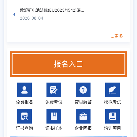
欧盟新电池法规(EU2023/1542)深度解读
曹妍
上海
ISO14001环境管理内审员
08-06
4
2026-08-04
曹妍
上海
ISO9001质量管理内审员
08-06
...更多
3合1（9001质量/14001环
黎曲艺
湖南
08-06
境/45001职业)
3合1（9001质量/14001环
张宇飞
广东
08-06
境/45001职业)
报名入口
张明娜
广东
汽车行业核心六大工具
08-06
张明娜
广东
2合1（VDA6.3过程/6.5产品）
08-06
张明娜
广东
IATF16949汽车行业质量管理
08-06
免费报名
免费考试
常见解答
模拟考试
ISO22716化妆品行业管理内审
刘立春
广东
08-06
员
证书查询
证书样本
企业团报
培训项目
严丽
江苏
ISO27701隐私信息
08-05