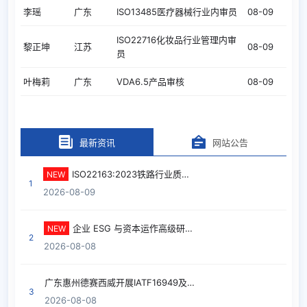
李瑶
广东
ISO13485医疗器械行业内审员
08-09
ISO22716化妆品行业管理内审
黎正坤
江苏
08-09
员
叶梅莉
广东
VDA6.5产品审核
08-09
叶梅莉
广东
VDA6.3过程审核
08-09
叶梅莉
广东
IATF16949汽车行业质量管理
08-09
最新资讯
网站公告
叶梅莉
广东
ISO9001质量管理内审员
08-09
ISO22163:2023铁路行业质量管理体系
NEW
1
周素芬
广东
GB/T27025检测和校准实验室
08-08
2026-08-09
曹秀英
北京
质量负责人相关知识
08-08
企业 ESG 与资本运作高级研修班落地苏州工业园区
NEW
2
冯建军
湖北
QC 七大手法管理培训
08-08
2026-08-08
傅杰
天津
GBT29490知识产权内审员
08-08
广东惠州德赛西威开展IATF16949及VDA6.3、VDA6.5内审员专项企业内部培训
3
方桂鸥
广东
VDA6.5产品审核
08-08
2026-08-08