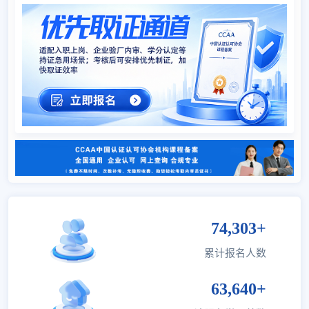
林巧燕
广东
IATF16949汽车行业质量管理
08-07
林巧燕
广东
ISO9001质量管理内审员
08-07
郑再武
广东
ISO9001质量管理内审员
08-07
陈璐
浙江
ISO9001质量管理内审员
08-07
陆朋杰
江苏
GMP药品管理规范内审员
08-07
陆朋杰
江苏
ISO13485医疗器械行业内审员
08-07
万楚燕
广西
ISO14001环境管理内审员
08-07
余宁宁
陕西
ISO15189医学实验室认可管理
08-07
74,303+
累计报名人数
63,640+