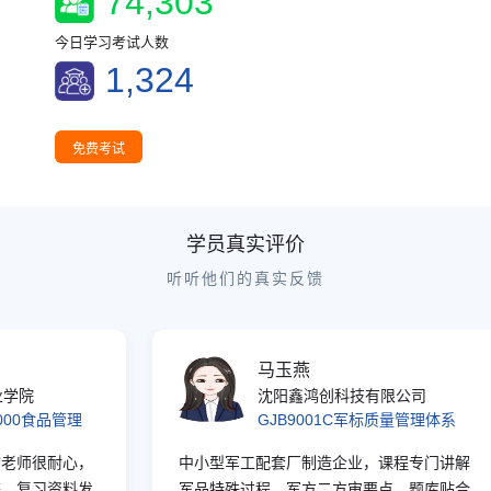
74,303
21:55:23
广西
1人进入学习
今日学习考试人数
21:55:08
山东
2人进入学习
1,324
22:04:15
河南
5人进入考试
22:04:03
安徽
5人进入考试
22:03:35
上海
4人进入学习
免费考试
22:02:53
山西
3人进入考试
22:02:37
广东
2人进入学习
学员真实评价
22:02:19
内蒙古
3人进入考试
听听他们的真实反馈
22:01:59
河北
5人进入学习
22:01:40
江西
2人进入学习
22:01:15
湖南
2人进入学习
马玉燕
22:01:11
北京
5人进入考试
院
沈阳鑫鸿创科技有限公司
22:01:03
重庆
5人进入学习
00食品管理
GJB9001C军标质量管理体系
22:00:19
辽宁
5人进入学习
师很耐心，
中小型军工配套厂制造企业，课程专门讲解
21:59:54
湖北
3人进入考试
复习资料发
军品特殊过程、军方二方审要点，题库贴合