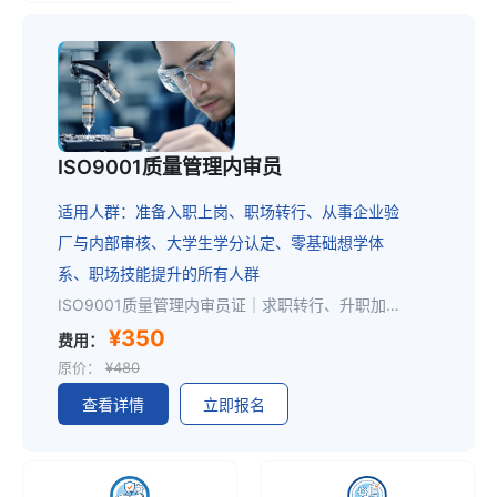
ISO9001质量管理内审员
适用人群：准备入职上岗、职场转行、从事企业验
厂与内部审核、大学生学分认定、零基础想学体
系、职场技能提升的所有人群
ISO9001质量管理内审员证｜求职转行、升职加薪通用加分证书职场低成本提升竞争力首选证书！ISO9001内审员是全行业通用刚需岗位，岗位稳定、适配范围广。不管是在职员工想升职稳岗、应届生求职，还是零基础跨行转行，持证均可快速补齐专业短板、丰富简历，大幅提升面试通过率与岗位晋升优势，是体系、质检、生产、行政、安环等岗位的核心加分项。证书企业广泛认可，适配个人求职应聘、岗位转正、技能提升、职场进阶。一、适合报考人群制造工厂在岗员工、体系专员、客户验厂对接专员生产、行政、安全、环保、质检各部门从业人员应届在校学生、打算转行换工作的职场人士零基础，想学习质量管理体系、提升专业技能的人员二、课程大纲ISO9001标准整体框架梳理体系专业术语解析ISO9001全部条款要求逐条精讲内审员必备审核方法、沟通技巧真实企业内审案例研讨、模拟练习现场内审全流程实战教学三、培训取证流程注册报名→联系老师开通权益→线上学习→线上考试→快递内审员证四、内审员证书内审资格证书由 CCAA 课程合规备案授权机构颁发，证书机构网上查询，真实有效，企业认可，全国通用
¥350
费用：
原价：
¥480
查看详情
立即报名