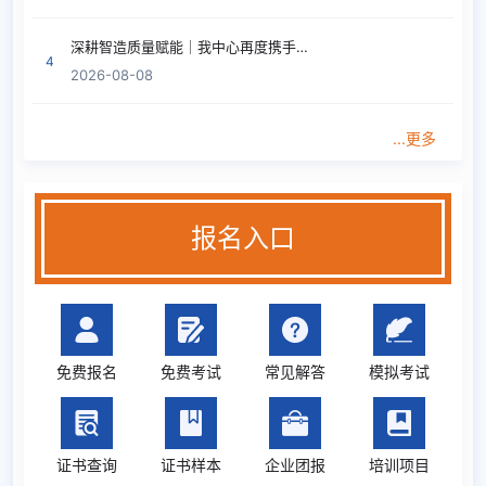
方桂鸥
广东
VDA6.3过程审核
08-08
深耕智造质量赋能｜我中心再度携手深圳富泰华完成IATF16949汽车行业高端内训定制
4
2026-08-08
方桂鸥
广东
IATF16949汽车行业质量管理
08-08
胡苗
湖北
ISO13485医疗器械行业内审员
08-08
...更多
费顺
湖南
4合1（质量/环境/职业/食品）
08-08
6合1(质量/环境/职业/汽车/医
李椿红
广东
08-08
疗/食品)
报名入口
ISO22163铁路行业质量管理体
水杰
青海
08-07
系
何华
重庆
GB/T27025检测和校准实验室
08-07
免费报名
免费考试
常见解答
模拟考试
ISO22163铁路行业质量管理体
王敏
北京
08-07
系
郝秀兰
重庆
清洁生产管理培训
08-07
证书查询
证书样本
企业团报
培训项目