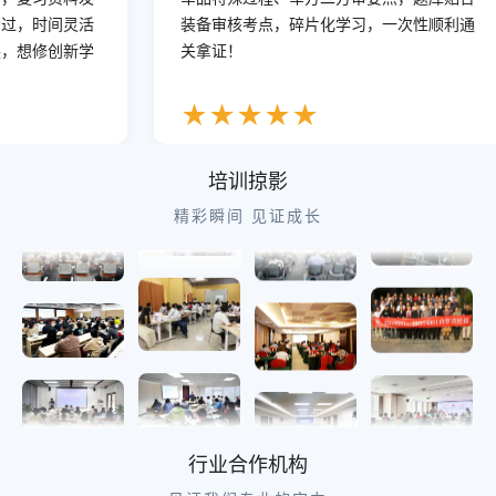
21:59:14
青海
4人进入考试
，时间灵活
装备审核考点，碎片化学习，一次性顺利通
想修创新学
21:58:52
浙江
关拿证！
2人进入学习
21:56:57
吉林
2人进入考试
★
★
★
★
★
21:56:49
江苏
4人进入考试
21:56:25
陕西
2人进入考试
培训掠影
21:55:23
广西
1人进入学习
精彩瞬间 见证成长
21:55:08
山东
2人进入学习
行业合作机构