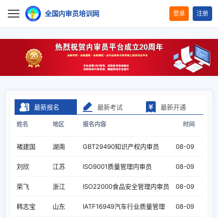
全国内审员培训网
登录
注册
首页
报考指南
薛秀英
重庆
ISO31000风险管理体系
08-09
培训项目
郑秀英
湖北
HACCP危害分析与关键控制点
08-09
最新报名
最新考试
最新开通
证书查询
元建业
辽宁
GBT29490知识产权内审员
08-09
姓名
地区
报名内容
时间
褚建国
湖南
GBT29490知识产权内审员
08-09
下载中心
刘欣
江苏
ISO9001质量管理内审员
08-09
合作加盟
荣飞
浙江
ISO22000食品安全管理内审员
08-09
关于我们
韩志宝
山东
IATF16949汽车行业质量管理
08-09