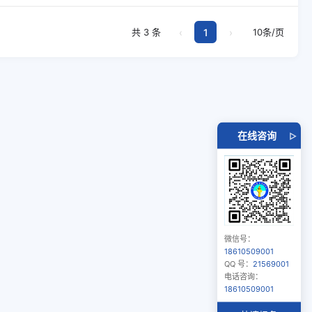
‹
1
›
共 3 条
10条/页
在线咨询
▷
微信号：
18610509001
QQ 号：
21569001
电话咨询：
18610509001