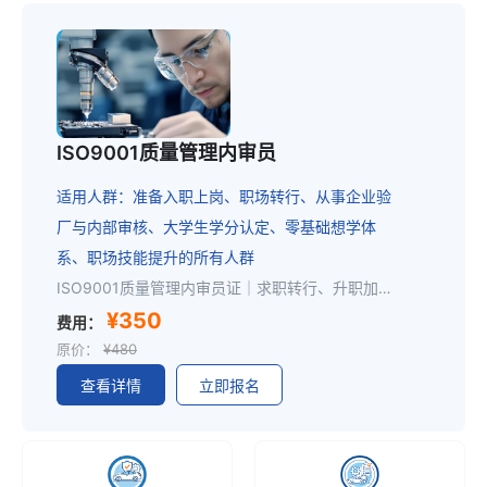
ISO9001质量管理内审员
适用人群：准备入职上岗、职场转行、从事企业验
厂与内部审核、大学生学分认定、零基础想学体
系、职场技能提升的所有人群
ISO9001质量管理内审员证｜求职转行、升职加薪通用加分证书职场低成本提升竞争力首选证书！ISO9001内审员是全行业通用刚需岗位，岗位稳定、适配范围广。不管是在职员工想升职稳岗、应届生求职，还是零基础跨行转行，持证均可快速补齐专业短板、丰富简历，大幅提升面试通过率与岗位晋升优势，是体系、质检、生产、行政、安环等岗位的核心加分项。证书企业广泛认可，适配个人求职应聘、岗位转正、技能提升、职场进阶。一、适合报考人群制造工厂在岗员工、体系专员、客户验厂对接专员生产、行政、安全、环保、质检各部门从业人员应届在校学生、打算转行换工作的职场人士零基础，想学习质量管理体系、提升专业技能的人员二、课程大纲ISO9001标准整体框架梳理体系专业术语解析ISO9001全部条款要求逐条精讲内审员必备审核方法、沟通技巧真实企业内审案例研讨、模拟练习现场内审全流程实战教学三、培训取证流程注册报名→联系老师开通权益→线上学习→线上考试→快递内审员证四、内审员证书内审资格证书由 CCAA 课程合规备案授权机构颁发，证书机构网上查询，真实有效，企业认可，全国通用
¥350
费用：
原价：
¥480
查看详情
立即报名