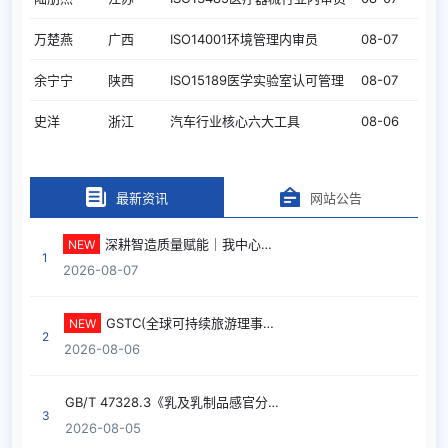
万楚燕
广西
ISO14001环境管理内审员
08-07
余宁宁
陕西
ISO15189医学实验室认可管理
08-07
史洋
浙江
汽车行业核心六大工具
08-06
6合1(质量/环境/职业/汽
喻素芬
宁夏
08-06
车/VDA6.3/6.5)
最新资讯
网站公告
6合1(质量/环境/职业/汽
彭芳
陕西
08-06
车/VDA6.3/6.5)
深耕智造质量赋能｜我中心再度携手深圳富泰华完成IATF16949汽车行业高端内训定制
NEW
1
2026-08-07
乐艳
四川
ISO27701隐私信息
08-06
刘蕾
陕西
IATF16949汽车行业质量管理
08-06
GSTC(全球可持续旅游理事会)可持续旅游认证
NEW
2
2026-08-06
习微楠
重庆
IATF16949汽车行业质量管理
08-06
习微楠
重庆
ISO9001质量管理内审员
08-06
GB/T 47328.3《乳及乳制品感官分析 第3 部分：产品感官特性符合性评价评分法》 标准解读
3
2026-08-05
午坤
天津
双食品(ISO22000、HACCP)
08-06