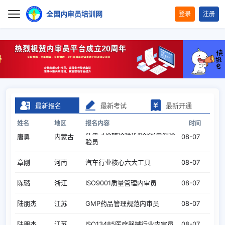
全国内审员培训网
登录
注册
首页
报考指南
萧敏
安徽
ISO17025 实验室管理内审员
08-07
培训项目
严敏
江苏
TL9000电信行业质量管理体系
08-07
最新报名
最新考试
最新开通
证书查询
姓名
地区
报名内容
时间
计量与仪器校验(内校员)量测校
唐勇
内蒙古
08-07
验员
下载中心
章刚
河南
汽车行业核心六大工具
08-07
合作加盟
陈璐
浙江
ISO9001质量管理内审员
08-07
陆朋杰
江苏
GMP药品管理规范内审员
08-07
关于我们
陆朋杰
江苏
ISO13485医疗器械行业内审员
08-07