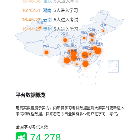
16:45:51
湖南
5人进入学习
16:45:23
云南
5人进入考试
16:44:25
贵州
5人进入学习
16:44:15
江西
2人进入考试
16:43:52
广西
1人进入考试
16:43:45
上海
2人进入学习
16:43:16
安徽
2人进入考试
16:43:11
西藏
3人进入考试
16:43:00
天津
2人进入学习
16:42:40
新疆
1人进入学习
16:42:27
广东
5人进入学习
平台数据概览
16:42:15
山西
2人进入学习
用真实数据展示实力，内审员学习考试数据监测大屏实时更新进入
16:40:59
浙江
5人进入考试
考试和课程数据，快来看看今日全国有多少用户在学习、考试。
16:40:56
青海
3人进入考试
全国学习考试人数
16:40:04
江苏
3人进入学习
74,278