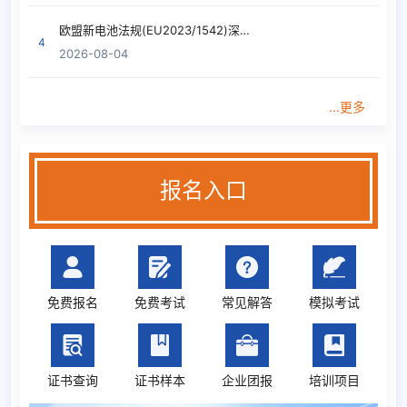
曹妍
上海
ISO45001职业健康安全管理
08-06
欧盟新电池法规(EU2023/1542)深度解读
4
2026-08-04
曹妍
上海
ISO14001环境管理内审员
08-06
曹妍
上海
ISO9001质量管理内审员
08-06
...更多
3合1（9001质量/14001环
黎曲艺
湖南
08-06
境/45001职业)
报名入口
3合1（9001质量/14001环
张宇飞
广东
08-06
境/45001职业)
张明娜
广东
汽车行业核心六大工具
08-06
张明娜
广东
2合1（VDA6.3过程/6.5产品）
08-06
免费报名
免费考试
常见解答
模拟考试
张明娜
广东
IATF16949汽车行业质量管理
08-06
ISO22716化妆品行业管理内审
刘立春
广东
08-06
证书查询
证书样本
员
企业团报
培训项目