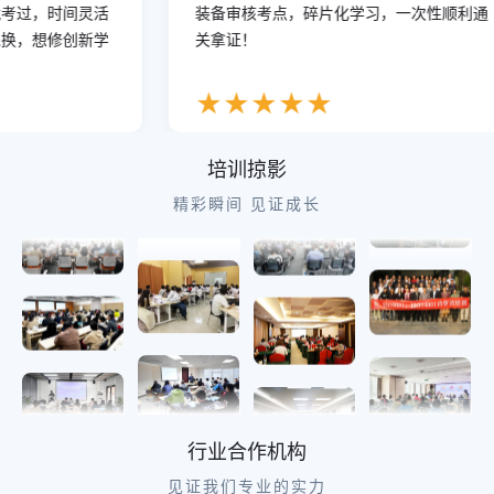
16:42:27
广东
5人进入学习
过，时间灵活
装备审核考点，碎片化学习，一次性顺利通
，想修创新学
16:42:15
山西
关拿证！
2人进入学习
16:40:59
浙江
5人进入考试
★
★
★
★
★
16:40:56
青海
3人进入考试
16:40:04
江苏
3人进入学习
培训掠影
16:39:29
辽宁
1人进入考试
精彩瞬间 见证成长
16:39:12
山东
2人进入考试
行业合作机构
见证我们专业的实力