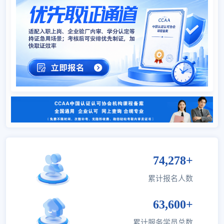
严丽
江苏
ISO27701隐私信息
08-05
张平
浙江
6S现场管理培训
08-05
安建国
河北
VDA6.5产品审核
08-05
郝勇
江苏
汽车行业核心六大工具
08-05
袁园
上海
ISO13485医疗器械行业内审员
08-05
吴义海
上海
双食品(ISO22000、HACCP)
08-05
张淑芬
江苏
ISO9001质量管理内审员
08-05
郝志春
广东
IATF16949汽车行业质量管理
08-05
74,278+
3合1（9001质量/14001环
郝志春
广东
08-05
累计报名人数
境/45001职业)
张培基
浙江
ISO9001质量管理内审员
08-05
63,600+
张培基
浙江
ISO9001质量管理内审员
08-05
累计服务学员总数