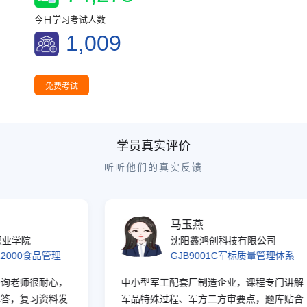
16:39:29
辽宁
1人进入考试
今日学习考试人数
16:39:12
山东
2人进入考试
1,009
16:48:43
北京
1人进入考试
16:46:43
四川
1人进入学习
16:46:36
重庆
5人进入学习
免费考试
16:45:51
湖南
5人进入学习
16:45:23
云南
5人进入考试
学员真实评价
16:44:25
贵州
5人进入学习
听听他们的真实反馈
16:44:15
江西
2人进入考试
16:43:52
广西
1人进入考试
16:43:45
上海
2人进入学习
马玉燕
16:43:16
安徽
2人进入考试
学院
沈阳鑫鸿创科技有限公司
16:43:11
西藏
3人进入考试
2000食品管理
GJB9001C军标质量管理体系
16:43:00
天津
2人进入学习
老师很耐心，
中小型军工配套厂制造企业，课程专门讲解
16:42:40
新疆
1人进入学习
，复习资料发
军品特殊过程、军方二方审要点，题库贴合